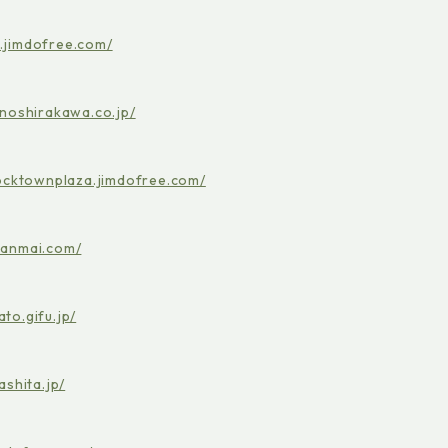
i.jimdofree.com/
inoshirakawa.co.jp/
rocktownplaza.jimdofree.com/
zanmai.com/
to.gifu.jp/
ashita.jp/