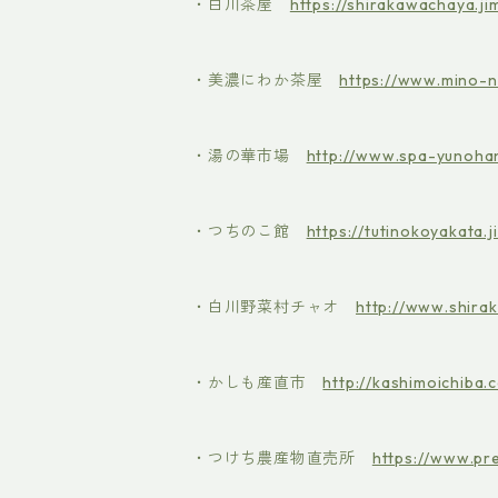
・白川茶屋
https://shirakawachaya.j
​・美濃にわか茶屋
https://www.mino-
・湯の華市場
http://www.spa-yunoha
・つちのこ館
https://tutinokoyakata.
・白川野菜村チャオ
http://www.shira
・かしも産直市
http://kashimoichiba.
・つけち農産物直売所
https://www.pre