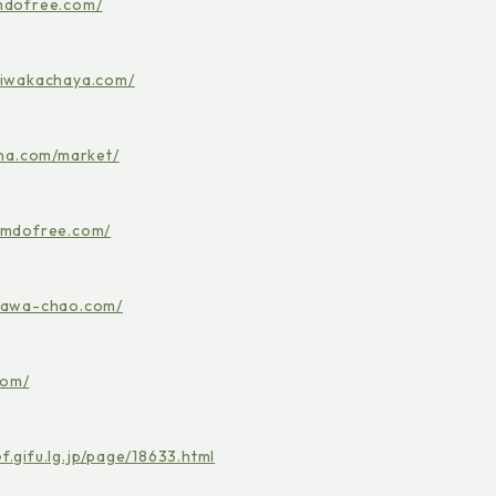
imdofree.com/
niwakachaya.com/
na.com/market/
jimdofree.com/
kawa-chao.com/
com/
f.gifu.lg.jp/page/18633.html